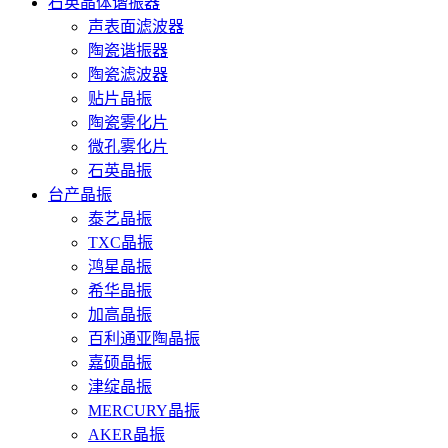
石英晶体谐振器
声表面滤波器
陶瓷谐振器
陶瓷滤波器
贴片晶振
陶瓷雾化片
微孔雾化片
石英晶振
台产晶振
泰艺晶振
TXC晶振
鸿星晶振
希华晶振
加高晶振
百利通亚陶晶振
嘉硕晶振
津绽晶振
MERCURY晶振
AKER晶振