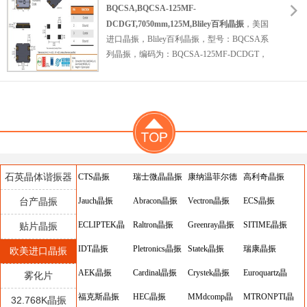
片石英晶振，无铅晶振，工作温度范
m,125M,Bliley百利晶振
BQCSA,BQCSA-125MF-
围：-40℃至+85℃。具有超小型，轻薄型，高
DCDGT,7050mm,125M,Bliley百利晶振
，美国
精度，高性能，高品质，高质量，耐热及耐环
进口晶振，Bliley百利晶振，型号：BQCSA系
境特点。
石英晶振
，被广泛应用于：通讯设
列晶振，编码为：
BQCSA-125MF-DCDGT，
备，无线网络，蓝牙模块，
物联网，车载晶
频率为：125.000MHz，小体积晶振尺寸：
振，医疗设备，安防设备，平板电脑，智能家
7.0x5.0x1.3mm，四脚
贴片晶振
，无源晶振，石
居，数码电子等。
英晶振，石英晶体谐振器，7050晶振，SMD
晶振，贴片石英晶振，无铅晶振，工作温度范
围：-40℃至+85℃。具有超小型，轻薄型，高
精度，高性能，高品质，高质量，耐热及耐环
境特点。被广泛应用于：通讯设备，无线网
络，蓝牙模块，
车载电子晶振
，物联网，医疗
石英晶体谐振器
CTS晶振
瑞士微晶晶振
康纳温菲尔德
高利奇晶振
设备，安防设备，平板电脑，智能家居，数码
台产晶振
Jauch晶振
Abracon晶振
晶振
Vectron晶振
ECS晶振
电子等。
ECLIPTEK晶
Raltron晶振
Greenray晶振
SITIME晶振
贴片晶振
振
IDT晶振
Pletronics晶振
Statek晶振
瑞康晶振
欧美进口晶振
AEK晶振
Cardinal晶振
Crystek晶振
Euroquartz晶
雾化片
福克斯晶振
HEC晶振
MMdcomp晶
振
MTRONPTI晶
32.768K晶振