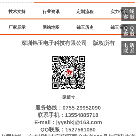
Qantek晶振
Quarztechnik晶
振
Wi2wi晶振
振
AEL晶振
技术支持
行业资讯
定制流程
实力优势
ARGO晶振
振
Interquip晶振
Frequency晶
GEYER晶振
厂家展示
KVG晶振
网站地图
ILSI晶振
锦玉历史
振
QuartzCom晶
Suntsu晶振
锦玉首页
Transko晶振
Oscilent晶振
振
Rubyquartz晶
ITTI晶振
深圳锦玉电子科技有限公司
版权所有
ACT晶振
Lihom晶振
振
MTI-milliren晶
SHINSUNG晶
PDI晶振
IQD晶振
振
Microchip晶
振
Silicon晶振
Fortiming晶振
CORE晶振
振
NIPPON晶振
NIC晶振
QVS晶振
Bomar晶振
Bliley晶振
GED晶振
Filtronetics晶
STD晶振
Q-Tech晶振
Anderson晶振
微信号
振
Wenzel晶振
NEL晶振
EM晶振
PETERMANN
服务热线：0755-29952090
FCD-Tech晶
FMI晶振
Macrobizes晶
晶振
AXTAL晶振
联系手机：13554885718
E-mail：jyyshkj@163.com
振
Sunny晶振
Skyworks晶
振
Renesas瑞萨晶
Dynamic迪拉
QQ联系：1527561080
振
振
尼