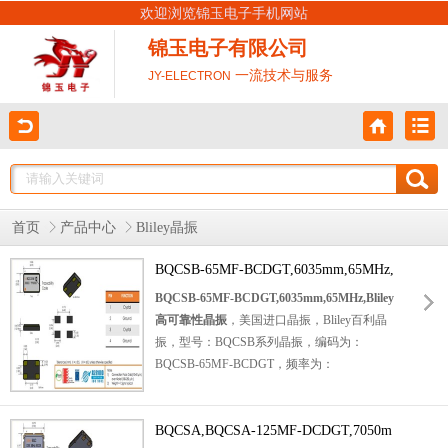
欢迎浏览锦玉电子手机网站
锦玉电子有限公司
一流技术与服务
JY-ELECTRON
首页
产品中心
Bliley晶振
BQCSB-65MF-BCDGT,6035mm,65MHz,
Bliley高可靠性晶振
BQCSB-65MF-BCDGT,6035mm,65MHz,Bliley
高可靠性晶振
，美国进口晶振，Bliley百利晶
振，型号：BQCSB系列晶振，编码为：
BQCSB-65MF-BCDGT
，频率为：
65.000MHz，小体积晶振尺寸：6.0x3.5x1.2
mm，四脚
贴片晶振
，
无源晶振
，石英晶振，
石英晶体谐振器，6035晶振，SMD晶振，贴
BQCSA,BQCSA-125MF-DCDGT,7050m