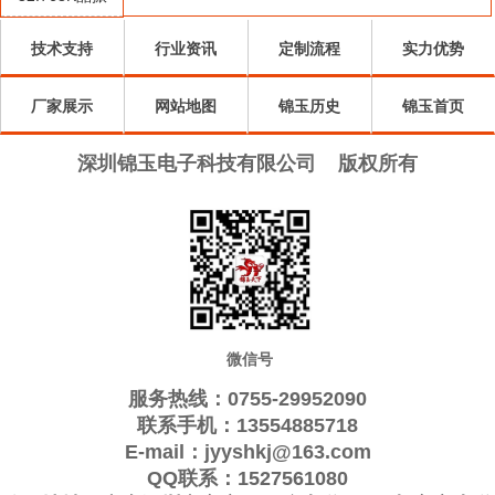
Qantek晶振
Quarztechnik晶
振
Wi2wi晶振
振
AEL晶振
技术支持
行业资讯
定制流程
实力优势
ARGO晶振
振
Interquip晶振
Frequency晶
GEYER晶振
厂家展示
KVG晶振
网站地图
ILSI晶振
锦玉历史
振
QuartzCom晶
Suntsu晶振
锦玉首页
Transko晶振
Oscilent晶振
振
Rubyquartz晶
ITTI晶振
深圳锦玉电子科技有限公司
版权所有
ACT晶振
Lihom晶振
振
MTI-milliren晶
SHINSUNG晶
PDI晶振
IQD晶振
振
Microchip晶
振
Silicon晶振
Fortiming晶振
CORE晶振
振
NIPPON晶振
NIC晶振
QVS晶振
Bomar晶振
Bliley晶振
GED晶振
Filtronetics晶
STD晶振
Q-Tech晶振
Anderson晶振
微信号
振
Wenzel晶振
NEL晶振
EM晶振
PETERMANN
服务热线：0755-29952090
FCD-Tech晶
FMI晶振
Macrobizes晶
晶振
AXTAL晶振
联系手机：13554885718
E-mail：jyyshkj@163.com
振
Sunny晶振
Skyworks晶
振
Renesas瑞萨晶
Dynamic迪拉
QQ联系：1527561080
振
振
尼