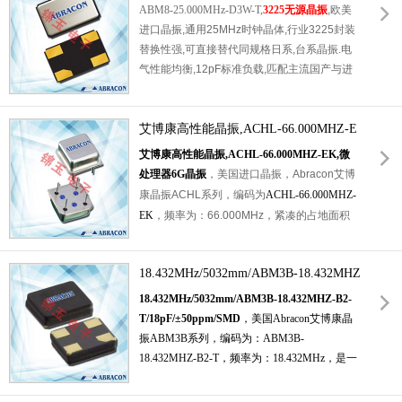
入式设备.深圳统一电子原装渠道供货,常备现
振,欧美进口晶振
ABM8-25.000MHz-D3W-T,
3225无源晶振
,欧美
货,支持样品申领,提供规格书与时钟电路选型
进口晶振,通用25MHz时钟晶体,行业3225封装
技术支持.
替换性强,可直接替代同规格日系,台系晶振.电
气性能均衡,12pF标准负载,匹配主流国产与进
口MCU,无需额外调试匹配电路,缩短产品研发
周期.宽温工作区间适配室内,户外轻型工业设
备,陶瓷基座搭配金属封盖,隔绝粉尘与水汽,避
艾博康高性能晶振,ACHL-66.000MHZ-E
免长期使用频点漂移.晶片谐振波形干净,减少
K,微处理器6G晶振
艾博康高性能晶振,ACHL-66.000MHZ-EK,微
数字信号抖动,保障高速数据传输稳定.多用于
处理器6G晶振
，
美国进口晶振，
Abracon艾博
智能充电桩控制板,蓝牙音频模组,安防摄像主
康晶振
ACHL
系列，编码为
ACHL-66.000MHZ-
板,便携式检测仪器.
EK
，频率为：66.000MHz，
紧凑的占地面积
小体积尺寸
13.2 x 13.2 x 5.5mm
，
石英晶振
，
石英晶体振荡器，
有源晶振
，工作温度范围：
18.432MHz/5032mm/ABM3B-18.432MHZ
0至+70℃，
半尺寸下降低电压3.3V，
HCMOS/TTL兼容的晶体时钟振荡器，工作温
-B2-T/18pF/±50ppm/SMD
18.432MHz/5032mm/ABM3B-18.432MHZ-B2-
度范围：0
℃
至+70℃，
三态启用/禁用选项，
T/18pF/±50ppm/SMD
，
美国Abracon艾博康晶
低电源电压3.3V，
HCMOS和TTL兼容，
紧密
振ABM3B系列，编码为：
ABM3B-
对称选项50% +/-5%，
应用于：
网络设备晶振
18.432MHZ-B2-T
，频率为：
18.432MHz
，是一
，通讯设备，无线蓝牙，物联网，
微处理器的
款小体积晶振尺寸5.0x3.2mm四脚贴片晶振，
时钟信号源，
低功耗应用。
石英晶体谐振器，
SMD晶体
，无源晶振，石英