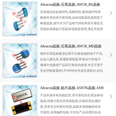
晶体，无铅环保晶振，工作温度范围：
Abracon晶振,石英晶振,AWCR_RS晶振
-10℃至
+60℃。
特征：
基本的模式，
适用于回流，
紧
具有稳定的起振特性,高耐热性,耐热循环性和
密的稳定性，
陶瓷封装和金属盖保证了高精度
耐振性等的高可靠性能,晶体谐振器的底部装了
和可靠性，
接缝密封。
超小型，轻薄型
石英晶
树脂底座,就可作为产品电气特性和高可靠性无
体谐振器
，
应用于：
移动电话晶振，寻呼机，
受损的表面贴片型晶体谐振器使用,满足无铅焊
通信设备晶振，测试设备，高密度的应用程
接的回流温度曲线要求.
序，PCMCIA和无线应用程序。
Abracon晶振,石英晶振,AWCR_MD晶振
插件石英晶振最适合用于比较低端的电子产品,
比如儿童玩具,普通家用电器,即使在汽车电子
领域中也能使产品高可靠性的使用.并且可用于
安全控制装置的CPU时钟信号发生源部分,好比
时钟单片机上的石英晶振,在极端严酷的环境条
件下,晶振也能正常工作.
Abracon晶振,贴片晶振,ASH7K晶振,ASH
7K-32.768KHZ-T晶振
产品本身具有高稳定性,高可靠性的石英晶体谐
振器,焊接方面支持表面贴装,外观采用金属封
装,具有充分的密封性能,晶振本身能确保其高
可靠性,采用编带包装,可对应产品应用到自动