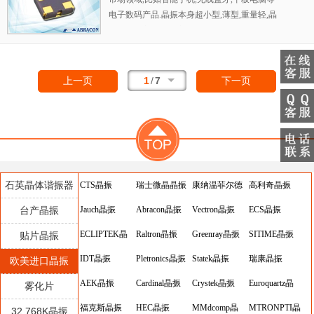
电子数码产品.晶振本身超小型,薄型,重量轻,晶
体具有优良的耐环境特性,如耐热性,耐冲击性.
1
/
7
上一页
下一页
石英晶体谐振器
CTS晶振
瑞士微晶晶振
康纳温菲尔德
高利奇晶振
台产晶振
Jauch晶振
Abracon晶振
晶振
Vectron晶振
ECS晶振
ECLIPTEK晶
Raltron晶振
Greenray晶振
SITIME晶振
贴片晶振
振
IDT晶振
Pletronics晶振
Statek晶振
瑞康晶振
欧美进口晶振
AEK晶振
Cardinal晶振
Crystek晶振
Euroquartz晶
雾化片
福克斯晶振
HEC晶振
MMdcomp晶
振
MTRONPTI晶
32.768K晶振