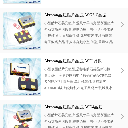
贴片机告诉安装,满足无铅焊接的高温回流温度
曲线要求.
Abracon晶振,贴片晶振,ASG2-C晶振
小型贴片石英晶振,外观尺寸具有薄型表面贴片
型石英晶体谐振器,特别适用于有小型化要求的
市场领域,比如智能手机,无线蓝牙,平板电脑等
电子数码产品.晶振本身超小型,薄型,重量轻,晶
体具有优良的耐环境特性,如耐热性,耐冲击性.
Abracon晶振,贴片晶振,ASF1晶振
小型表面贴片晶振型,是标准的石英晶体谐振
器,适用于宽温范围的电子数码产品,家电电器
及MP3,MP4,播放器,单片机等领域.可对应
8.000MHz以上的频率,在电子数码产品,以及家
电相关电器领域里面发挥优良的电气特性,满足
无铅焊接的回流温度曲线要求.
Abracon晶振,贴片晶振,ASE4晶振
小型贴片石英晶振,外观尺寸具有薄型表面贴片
型石英晶体谐振器,特别适用于有小型化要求的
市场领域,比如智能手机,无线蓝牙,平板电脑等