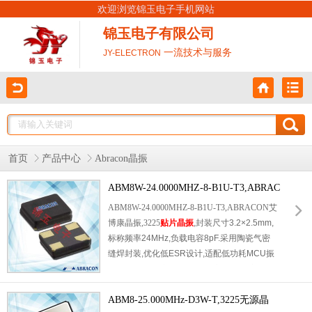
欢迎浏览锦玉电子手机网站
锦玉电子有限公司
一流技术与服务
JY-ELECTRON
首页
产品中心
Abracon晶振
ABM8W-24.0000MHZ-8-B1U-T3,ABRAC
ON艾博康晶振,3225晶振
ABM8W-24.0000MHZ-8-B1U-T3,ABRACON艾
博康晶振,3225
贴片晶振
,封装尺寸3.2×2.5mm,
标称频率24MHz,负载电容8pF.采用陶瓷气密
缝焊封装,优化低ESR设计,适配低功耗MCU振
荡电路,起振稳定可靠.频差精度优异,温度特性
平稳,支持无铅回流焊,适配自动化SMT生产.广
泛应用物联网模块,蓝牙WiFi终端,工控主板,嵌
ABM8-25.000MHz-D3W-T,3225无源晶