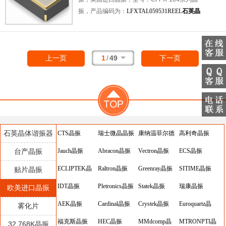
质，耐热及耐环境等特点。
进口晶振
，应用
振，产品编码为：
LFXTAL059531REEL
石英晶
于：平板电脑晶振，无线蓝牙晶振，电信晶
振
，频率为：24.576MHz ，频率稳定性：
振，车载控制器晶振，数码电子等应用。
±30ppm，频率容差：±20ppm，负载电容：
18pF，工作温度范围：-40℃至+85℃，小体
积晶振尺寸：5.0x3.2mm封装，四脚贴片晶
1
/
49
上一页
下一页
振，石英晶体谐振器，无源晶振，
5032晶振
，
SMD晶振。具有超小型，轻薄型，高性能，高
品质，耐热及耐环境等特点。应用于：医疗设
备晶振，通讯设备晶振，无线蓝牙晶振，安防
设备晶振，导航仪晶振，智能家居等应用。
石英晶体谐振器
CTS晶振
瑞士微晶晶振
康纳温菲尔德
高利奇晶振
台产晶振
Jauch晶振
Abracon晶振
晶振
Vectron晶振
ECS晶振
ECLIPTEK晶
Raltron晶振
Greenray晶振
SITIME晶振
贴片晶振
振
IDT晶振
Pletronics晶振
Statek晶振
瑞康晶振
欧美进口晶振
AEK晶振
Cardinal晶振
Crystek晶振
Euroquartz晶
雾化片
福克斯晶振
HEC晶振
MMdcomp晶
振
MTRONPTI晶
32.768K晶振