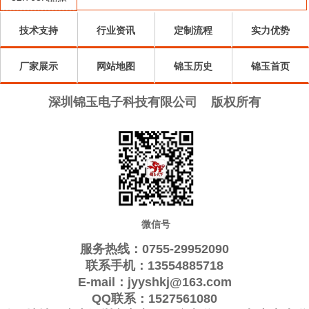
Qantek晶振
Quarztechnik晶
振
Wi2wi晶振
振
AEL晶振
技术支持
行业资讯
定制流程
实力优势
ARGO晶振
振
Interquip晶振
Frequency晶
GEYER晶振
厂家展示
KVG晶振
网站地图
ILSI晶振
锦玉历史
振
QuartzCom晶
Suntsu晶振
锦玉首页
Transko晶振
Oscilent晶振
振
Rubyquartz晶
ITTI晶振
深圳锦玉电子科技有限公司
版权所有
ACT晶振
Lihom晶振
振
MTI-milliren晶
SHINSUNG晶
PDI晶振
IQD晶振
振
Microchip晶
振
Silicon晶振
Fortiming晶振
CORE晶振
振
NIPPON晶振
NIC晶振
QVS晶振
Bomar晶振
Bliley晶振
GED晶振
Filtronetics晶
STD晶振
Q-Tech晶振
Anderson晶振
微信号
振
Wenzel晶振
NEL晶振
EM晶振
PETERMANN
服务热线：0755-29952090
FCD-Tech晶
FMI晶振
Macrobizes晶
晶振
AXTAL晶振
联系手机：13554885718
E-mail：jyyshkj@163.com
振
Sunny晶振
Skyworks晶
振
Renesas瑞萨晶
Dynamic迪拉
QQ联系：1527561080
振
振
尼