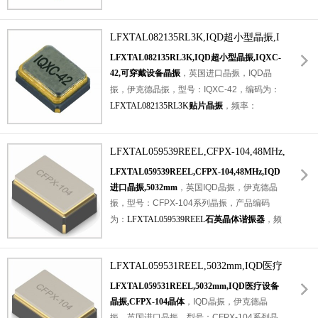
振，无线蓝牙晶振，游戏机设备晶振，智能家
稳定性：±15ppm，频率容差：±10ppm，负
居，物联网等应用。
载电容：8pF，工作温度范围：-40℃至
LFXTAL082135RL3K,IQD超小型晶振,I
+85℃，小体积晶振尺寸：2.0x1.6x0.5mm封
装，四脚贴片晶振，石英晶振，无源晶振，
QXC-42,可穿戴设备晶振
LFXTAL082135RL3K,IQD超小型晶振,IQXC-
SMD晶振，石英晶体谐振器。具有超小型，轻
42,可穿戴设备晶振
，英国进口晶振，IQD晶
薄型，高品质，高性能，耐热及耐环保特点。
振，伊克德晶振，型号：IQXC-42，编码为：
进口晶振
，应用于：可穿戴设备晶振，无线蓝
LFXTAL082135RL3K
贴片晶振
，频率：
牙晶振，
小型便捷式设备，
智能手机晶振，游
48MHz，频率稳定性：±15ppm，频率容差：
戏机设备晶振，智能家居等应用。
±10ppm，负载电容：8pF，工作温度范
LFXTAL059539REEL,CFPX-104,48MHz,
围：-40℃至+85℃，小体积晶振尺寸：
2.0x1.6x0.5mm封装，四脚贴片晶振，无源晶
IQD进口晶振,5032mm
LFXTAL059539REEL,CFPX-104,48MHz,IQD
振，SMD晶振，
2016晶振
，石英晶体谐振器，
进口晶振,5032mm
，英国IQD晶振，伊克德晶
IQXC-42石英晶体具有超小型，轻薄型，高品
振，型号：CFPX-104系列晶振，产品编码
质，耐热及耐环保特点。应用于：小型便捷式
为：
LFXTAL059539REEL
石英晶体谐振器
，频
设备，可穿戴设备，无线网络，蓝牙模块，安
率为：48MHz ，频率稳定性：±30ppm，频率
防设备，医疗设备，汽车电子设备，数码电子
容差：±20ppm，负载电容：18pF，工作温度
等应用。
LFXTAL059531REEL,5032mm,IQD医疗
范围：-40℃至+85℃，小体积晶振尺寸：
5.0x3.2mm封装，四脚贴片晶振，石英晶振，
设备晶振,CFPX-104晶体
LFXTAL059531REEL,5032mm,IQD医疗设备
石英水晶振动子，5032晶振，SMD晶振，无
晶振,CFPX-104晶体
，IQD晶振，伊克德晶
源晶振。具有超小型，轻薄型，高性能，高品
振，英国进口晶振，型号：CFPX-104系列晶