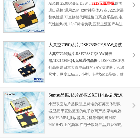
域覆盖-40℃~105℃,户外运动暴晒,低温户外佩
振,欧美进口晶振
ABM8-25.000MHz-D3W-T,
3225无源晶振
,欧美
戴场景时钟无大幅漂移.最大驱动功率0.5μW适
进口晶振,通用25MHz时钟晶体,行业3225封装
配低功耗主控,标准编带适配高速SMT贴片,同
替换性强,可直接替代同规格日系,台系晶振.电
时兼容便携IoT测温,无线耳机副时钟电路.
气性能均衡,12pF标准负载,匹配主流国产与进
口MCU,无需额外调试匹配电路,缩短产品研发
周期.宽温工作区间适配室内,户外轻型工业设
备,陶瓷基座搭配金属封盖,隔绝粉尘与水汽,避
大真空7050贴片,DSF753SCF,SAW滤波
免长期使用频点漂移.晶片谐振波形干净,减少
器,1D21430FQ4,无线通信晶振
大真空7050贴片,DSF753SCF,SAW滤波
数字信号抖动,保障高速数据传输稳定.多用于
器,1D21430FQ4,无线通信晶振
，DSF753SCF系
智能充电桩控制板,蓝牙音频模组,安防摄像主
列晶振是日本大真空品牌的SAW滤波器，7050
板,便携式检测仪器.
尺寸，厚度1.3mm，小型、轻型SMD晶振，耐
撞击性、耐振动性卓越，多用于移动无线通信
机、小型无线通信设备等。1D21430FQ4晶体
滤波器应用：无线收发器、智能手机、无线网
Suntsu晶振,贴片晶振,SXT114晶振,无源
络发射、GPS全球定位等等。SAW是在压电基
晶振
小型表面贴片晶振型,是标准的石英晶体谐振
片材料表面产生并传播，且振幅随着深入基片
器,适用于宽温范围的电子数码产品,家电电器
材料的深度增加而迅速减少的一种弹性波。
及MP3,MP4,播放器,单片机等领域.可对应
SAW滤波器的基本结构是在具有压电特性的基
26MHz以上的频率,在电子数码产品,以及家电
片材料抛光面上制作两个声电换能器－叉指换
相关电器领域里面发挥优良的电气特性,满足无
能器(Interdigital Transducer,IDT)，分别用作发
铅焊接的回流温度曲线要求.