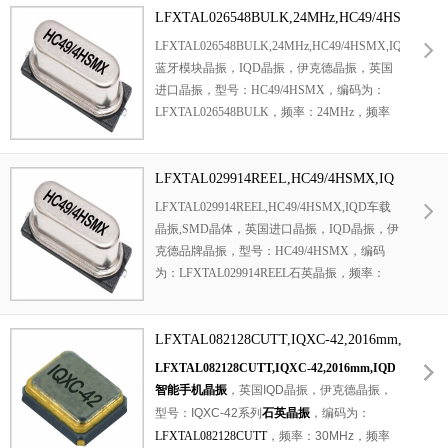
射换能器和接收换能器。
LFXTAL026548BULK,24MHz,HC49/4HS
MX,IQD蓝牙模块晶振
LFXTAL026548BULK,24MHz,HC49/4HSMX,IQD
蓝牙模块晶振，IQD晶振，伊克德晶振，英国
进口晶振，型号：HC49/4HSMX，编码为：
LFXTAL026548BULK，频率：24MHz，频率
稳定性：±50ppm，频率容差：±30ppm，负载
电容：18pF，工作温度范围：-20℃至+70℃，
小体积晶振尺寸：11.4x3.8mm封装，两脚贴片
LFXTAL029914REEL,HC49/4HSMX,IQ
晶振，椭圆形晶振，石英晶体，无源晶振，
D车载晶振,SMD晶体
LFXTAL029914REEL,HC49/4HSMX,IQD车载
SMD晶振，石英晶体谐振器。具有超小型，轻
晶振,SMD晶体，英国进口晶振，IQD晶振，伊
薄型，高质量，高性能，高可靠性等特点。应
克德品牌晶振，型号：HC49/4HSMX，编码
用于：通讯设备晶振，蓝牙模块晶振，安防设
为：LFXTAL029914REEL石英晶振，频率：
备晶振，数码电子晶振，物联网等应用。
8MHz，频率稳定性：±50ppm，频率容差：
±30ppm，负载电容：16pF，工作温度范
围：-40℃至+85℃，小体积晶振尺寸：
LFXTAL082128CUTT,IQXC-42,2016mm,
11.4x3.8mm封装，两脚贴片晶振，石英晶体，
IQD智能手机晶振
LFXTAL082128CUTT,IQXC-42,2016mm,IQD
无源晶振，SMD晶振，椭圆形晶振，石英晶体
智能手机晶振
，英国IQD晶振，伊克德晶振，
谐振器。具有超小型，轻薄型，高品质，高性
型号：IQXC-42系列
石英晶振
，编码为：
能，高可靠性等特点。应用于：车载电子晶
LFXTAL082128CUTT
，频率：30MHz，频率