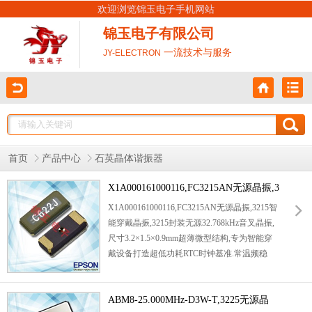
欢迎浏览锦玉电子手机网站
锦玉电子有限公司
一流技术与服务
JY-ELECTRON
首页
产品中心
石英晶体谐振器
X1A000161000116,FC3215AN无源晶振,3
215智能穿戴晶振
X1A000161000116,FC3215AN无源晶振,3215智
能穿戴晶振,3215封装无源32.768kHz音叉晶振,
尺寸3.2×1.5×0.9mm超薄微型结构,专为智能穿
戴设备打造超低功耗RTC时钟基准.常温频稳
±20ppm,典型ESR仅35kΩ,低阻抗设计大幅降低
MCU振荡功耗,有效延长
智能手机6G晶振
,运动
手环,健康监测手环电池续航20%以上.工作温
ABM8-25.000MHz-D3W-T,3225无源晶