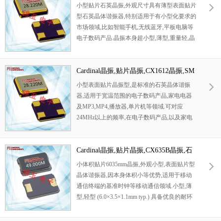
谐振器
，无铅环保晶振，SMD晶振，低轮廓表
谐振器
小型贴片石英晶振,外观尺寸具有薄型表面贴片
面安装MHz晶体
，被广泛用于通讯设备晶振，
型石英晶体谐振器,特别适用于有小型化要求的
无线网络晶振，蓝牙模块晶振，汽车电子晶
市场领域,比如智能手机,无线蓝牙,平板电脑等
振，导航仪，医疗设备，数码电子，物联网等
电子数码产品.晶振本身超小型,薄型,重量轻,晶
应用.
体具有优良的耐环境特性,如耐热性,耐冲击性,
在办公自动化,家电相关电器领域及
Bluetooth,Wireless LAN等短距离无线通信领域
Cardinal晶振,贴片晶振,CX1612晶振,SM
可发挥优良的电气特性,满足无铅焊接的回流温
D进口晶振
小型表面贴片晶振型,是标准的石英晶体谐振
度曲线要求.
器,适用于宽温范围的电子数码产品,家电电器
及MP3,MP4,播放器,单片机等领域.可对应
24MHz以上的频率,在电子数码产品,以及家电
相关电器领域里面发挥优良的电气特性,满足无
铅焊接的回流温度曲线要求.
Cardinal晶振,贴片晶振,CX635B晶振,石
英进口晶振
小体积贴片6035mm晶振,外观小型,表面贴片型
晶体谐振器,因本身体积小等优势,适用于移动
通信终端的基准时钟等移动通信领域.小型,薄
型,轻型 (6.0×3.5×1.1mm typ.) 具备优良的耐环
境特性及高耐热性强.满足无铅焊接的回流温度
曲线要求.