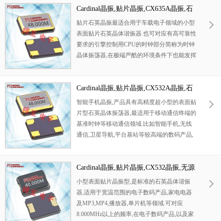
Cardinal晶振,贴片晶振,CX635A晶振,石
英贴片晶振
贴片石英晶振最适合用于车载电子领域的小型
表面贴片石英晶体谐振器.也可对应有高可靠性
要求的引擎控制用CPU的时钟部分简称为时钟
晶体振荡器,在极端严酷的环境条件下也能发挥
稳定的起振特性,产品本身具有耐热,耐振,耐撞
击等优良的耐环境特性,满足无铅焊接的回流温
度曲线要求,符合AEC-Q200标准.
Cardinal晶振,贴片晶振,CX532A晶振,石
英晶体谐振器
智能手机晶振,产品具有高精度超小型的表面贴
片型石英晶体振荡器,最适用于移动通信终端的
基准时钟等移动通信领域.比如智能手机,无线
通信,卫星导航,平台基站等较高端的数码产品,
晶振本身小型,薄型具备各类移动通信的基准时
钟源用频率,贴片晶振具有优良的电气特性,耐
环境性能适用于移动通信领域,满足无铅焊接的
Cardinal晶振,贴片晶振,CX532晶振,无源
高温回流温度曲线要求.
晶振
小型表面贴片晶振型,是标准的石英晶体谐振
器,适用于宽温范围的电子数码产品,家电电器
及MP3,MP4,播放器,单片机等领域.可对应
8.000MHz以上的频率,在电子数码产品,以及家