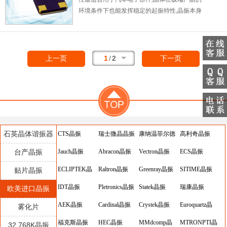
环境条件下也能发挥稳定的起振特性,晶振本身
具有耐热,耐振,耐冲击等优良的耐环境特性,满
足无铅焊接的高温回流温度曲线要求,符合
AEC-Q200标准.
1
/
2
上一页
下一页
石英晶体谐振器
CTS晶振
瑞士微晶晶振
康纳温菲尔德
高利奇晶振
台产晶振
Jauch晶振
Abracon晶振
晶振
Vectron晶振
ECS晶振
ECLIPTEK晶
Raltron晶振
Greenray晶振
SITIME晶振
贴片晶振
振
IDT晶振
Pletronics晶振
Statek晶振
瑞康晶振
欧美进口晶振
AEK晶振
Cardinal晶振
Crystek晶振
Euroquartz晶
雾化片
福克斯晶振
HEC晶振
MMdcomp晶
振
MTRONPTI晶
32.768K晶振