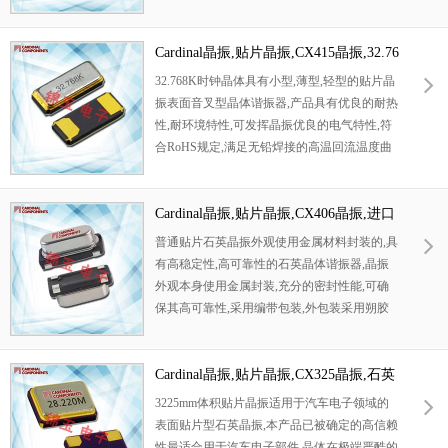
电相关电器领域里面发挥优良的电气特性,满足
无铅焊接的回流温度曲线要求.
Cardinal晶振,贴片晶振,CX415晶振,32.76
8K晶振
32.768K时钟晶体具有小型,薄型,轻型的贴片晶
振表面音叉型晶体谐振器,产品具有优良的耐热
性,耐环境特性,可发挥晶振优良的电气特性,符
合RoHS规定,满足无铅焊接的高温回流温度曲
线要求,金属外壳的封装使得产品在封装时能发
挥比陶瓷谐振器外壳更好的耐冲击性.
Cardinal晶振,贴片晶振,CX406晶振,进口
晶振
普通贴片石英晶振外观使用金属材料封装的,具
有高稳定性,高可靠性的石英晶体谐振器,晶振
外观本身使用金属封装,充分的密封性能,可确
保其高可靠性,采用编带包装,外包装采用朔胶
盘,可在自动贴片机上对应自动贴装等优势.
Cardinal晶振,贴片晶振,CX325晶振,石英
晶振
3225mm体积贴片晶振适用于汽车电子领域的
表面贴片型石英晶振,本产品已被确定的高信赖
性最适合用于汽车电子部件,晶体在极端严酷的