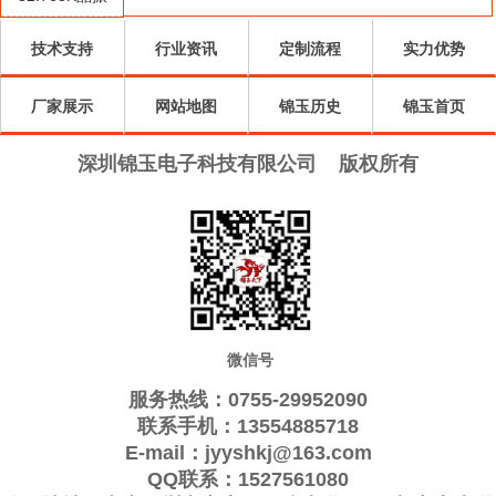
Qantek晶振
Quarztechnik晶
振
Wi2wi晶振
振
AEL晶振
技术支持
行业资讯
定制流程
实力优势
ARGO晶振
振
Interquip晶振
Frequency晶
GEYER晶振
厂家展示
KVG晶振
网站地图
ILSI晶振
锦玉历史
振
QuartzCom晶
Suntsu晶振
锦玉首页
Transko晶振
Oscilent晶振
振
Rubyquartz晶
ITTI晶振
深圳锦玉电子科技有限公司
版权所有
ACT晶振
Lihom晶振
振
MTI-milliren晶
SHINSUNG晶
PDI晶振
IQD晶振
振
Microchip晶
振
Silicon晶振
Fortiming晶振
CORE晶振
振
NIPPON晶振
NIC晶振
QVS晶振
Bomar晶振
Bliley晶振
GED晶振
Filtronetics晶
STD晶振
Q-Tech晶振
Anderson晶振
微信号
振
Wenzel晶振
NEL晶振
EM晶振
PETERMANN
服务热线：0755-29952090
FCD-Tech晶
FMI晶振
Macrobizes晶
晶振
AXTAL晶振
联系手机：13554885718
E-mail：jyyshkj@163.com
振
Sunny晶振
Skyworks晶
振
Renesas瑞萨晶
Dynamic迪拉
QQ联系：1527561080
振
振
尼