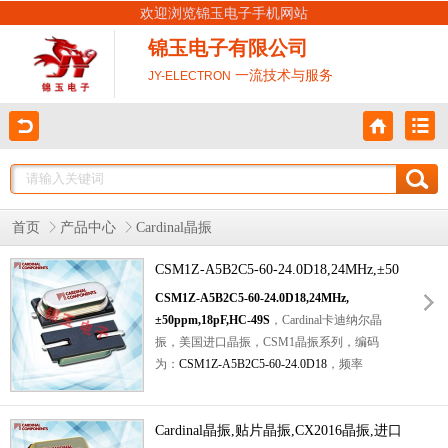
欢迎浏览锦玉电子手机网站
锦玉电子有限公司
一流技术与服务
JY-ELECTRON
首页
产品中心
Cardinal晶振
CSM1Z-A5B2C5-60-24.0D18,24MHz,±50
ppm,18pF,HC-49S
CSM1Z-A5B2C5-60-24.0D18,24MHz,
±50ppm,18pF,HC-49S
，
Cardinal卡迪纳尔晶
振，美国进口晶振，CSM1晶振系列，编码
为：
CSM1Z-A5B2C5-60-24.0D18
，频率
24.000MHz，
是一款
椭圆形金属壳封装晶振，
小体积外形尺寸
12.9x4.7x4.3mm封装，
两脚贴
片晶振，
Cardinal晶振,贴片晶振,CX2016晶振,进口
石英贴片晶振
，
无源晶振，
石英晶体