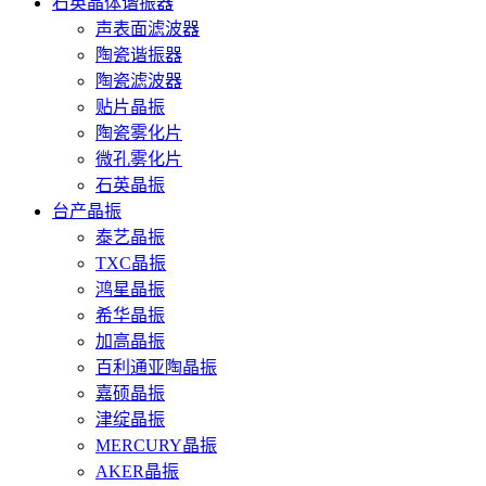
石英晶体谐振器
声表面滤波器
陶瓷谐振器
陶瓷滤波器
贴片晶振
陶瓷雾化片
微孔雾化片
石英晶振
台产晶振
泰艺晶振
TXC晶振
鸿星晶振
希华晶振
加高晶振
百利通亚陶晶振
嘉硕晶振
津绽晶振
MERCURY晶振
AKER晶振