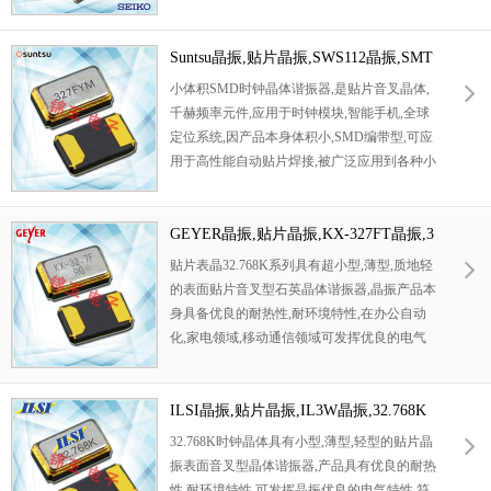
1.6x1.0mm封装，两脚贴片晶振，无源晶振，
32.768KHz晶振，
石英晶体谐振器
，石英晶
振，无铅环保晶振，超小型，轻薄型
Suntsu晶振,贴片晶振,SWS112晶振,SMT
石英晶振
，
适用于高密度安装的SMD型，出色的耐冲击
手表水晶振子
小体积
SMD
时钟晶体谐振器
,
是贴片音叉晶体
,
性，耐热性，完全无Pb，符合欧盟RoHS指令
千赫频率元件
,
应用于时钟模块
,
智能手机
,
全球
的产品，内置可靠性高的光刻加工的石英振
定位系统
,
因产品本身体积小
,SMD
编带型
,
可应
子，应用于：智能
手机、可穿戴设备、各种模
用于高性能自动贴片焊接
,
被广泛应用到各种小
块、各种微机子时钟等。
巧的便携式消费电子数码时间产品
,
环保性能符
合
ROHS/
无铅标准
.
GEYER晶振,贴片晶振,KX-327FT晶振,3
2.768K晶振
贴片表晶32.768K系列具有超小型,薄型,质地轻
的表面贴片音叉型石英晶体谐振器,晶振产品本
身具备优良的耐热性,耐环境特性,在办公自动
化,家电领域,移动通信领域可发挥优良的电气
特性,符合无铅标准,满足无铅焊接的回流温度
曲线要求,金属外壳的石英晶振使得产品在封装
时能发挥比陶瓷晶振外壳更好的耐冲击性能.
ILSI晶振,贴片晶振,IL3W晶振,32.768K
晶振
32.768K时钟晶体具有小型,薄型,轻型的贴片晶
振表面音叉型晶体谐振器,产品具有优良的耐热
性,耐环境特性,可发挥晶振优良的电气特性,符