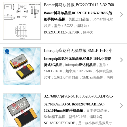
Bomar博马尔晶振,BC22CCD112.5-32.768
±20ppm，工作温度范围：-40℃至+85℃，小
体积晶振尺寸：1.6x1.0mm封装，两脚贴片晶
K,智能手机6G晶振
Bomar博马尔晶振,BC22CCD112.5-32.768K,智
振，石英晶振，无源晶振，手表晶体，SMD晶
能手机6G晶振
，美国进口晶振，Bomar博马尔
振，石英晶体谐振器，无铅晶振。具有超小
晶振，型号：BC22，编码为：
型，轻薄型，高性能，高品质，耐热及耐环境
BC22CCD112.5-32.768K
，频率为：
等特点。应用程序：可穿戴设备晶振，通讯设
32.768KHz，小体积晶振尺寸：
备晶振，
智能手环晶振
，钟表电子晶振，汽车
1.6x1.0x0.5mm，两脚贴片晶振，无源晶振，
电子晶振，仪器仪表设备晶振，数字显示晶振
Interquip应达利无源晶振,SMLF-1610,小
石英晶振，石英晶体谐振器，无铅环保晶振，
等应用。
1610石英贴片晶振
型便捷式6G晶振
BC22系列是一种超薄的
Interquip应达利无源晶振,SMLF-1610,小型便
SMD陶瓷晶体，高度为0.5毫米。非常适用于
捷式6G晶振
，
Interquip
应达利晶振
，型号：
空间最小的电路。应用程序：移动通信、芯片
SMLF-1610，频率为：
32.768K
，小体积晶振
卡、实时时钟，无线通信，智能手机，仪器仪
尺寸：1.6x1.0mm 封装，
SMD石英晶体，
两脚
表设备，钟表电子，时钟晶振，平板电脑，数
贴片晶振，石英晶振，无源晶振，石英晶体谐
码电子等应用。
振器，无铅环保晶振，工作温度范围：-20℃
至+70℃，-40℃至+85℃。
32.768K/7pF/Q-SC16S0320570CADF/SC-
具有超小型，轻薄
型，耐热及耐环境特点。应用于：可穿戴设
16S/1610mm智能手机晶振
32.768K/7pF/Q-SC16S0320570CADF/SC-
备，小型便捷式设备，智能手机，智能手表，
16S/1610mm智能手机晶振
，日本进口晶振，
平板电脑，钟表电子，
时钟晶振
，无线蓝牙，
Seiko精工晶振，型号SC-16S，编码为
Q-
仪器仪表设备，智能门锁，数码电子等应用。
SC16S0320570CADF
，是一款小体积晶振尺寸