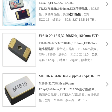
音叉晶体，两脚
z,1610mm,ECS手表晶体
贴片晶振
，石英晶振，1610晶
ECX-16,ECS-.327-12.5-16-
振，无源晶振，SMD时钟晶体，石英晶体谐振
TR,32.768kHz,1610mm,ECS手表晶体
，ECS晶
器。具有超小型晶振，轻薄型晶振，高品质晶
振，伊西斯晶振，美国
进口晶振
，型号：
振，高性能晶振，耐热及耐环境等特点。
石英
ECX-16，
编码为：
ECS-.327-12.5-16-TR
，
水晶振动子
，被广泛应用于：通讯设备晶振，
频率：32.768KHz，负载：12.5pF，精度：
智能穿戴设备晶振，无线蓝牙晶振，钟表电子
±20ppm，小体积晶振尺寸：
晶振，数字显示晶振、物联网晶振、实时时钟
F1610‐20‐12.5,32.768KHz,1610mm,FCD-
1.6x1.0x0.5mm，是一个非常紧凑的SMD音叉
和工业应用。
晶体，两脚贴片晶振，
Tech超小型晶振
石英晶体谐振器
，石英
F1610‐20‐12.5,32.768KHz,1610mm,FCD-Tech
晶振，1610晶振，无源晶振，SMD时钟晶
超小型晶振
，荷兰进口晶振，FCD-Tech晶振，
体，工作温度范围：-40℃至+85℃。具有超小
型号：F1610，编码为：F1610-20-12.5，负载
型晶振，轻薄型晶振，高品质晶振，高性能晶
电容：12.5pF，精度：±20ppm，频率为：
振，耐热及耐环境等特点。被广泛应用于：智
32.768KHz，工作温度范围：-40℃至+85℃，
能穿戴设备晶振，无线蓝牙晶振，钟表电子晶
小体积晶振尺寸：1.6x1.0x0.5mm，两脚
贴片晶
振，数字显示晶振，移动设备晶振、物联网晶
M1610-32.768kHz-±20ppm-12.5pF,1610m
振
，手表水晶，石英晶振，
音叉晶体，无源晶
振、实时时钟和工业应用。
振，
m,PETERMANN超小型晶体
石英晶体谐振器。具有超小型，轻薄型，
M1610-32.768kHz-±20ppm-
高性能，高品质，耐热及耐环境，优良的老化
12.5pF,1610mm,PETERMANN超小型晶体
，
特性。被广泛应用于：无线蓝牙晶振，可穿戴
德国进口晶振，PETERMANN晶振，彼得曼晶
设备晶振，钟表电子晶振，仪器仪表设备晶
振，型号：M1610，编码为：M1610-
振，数字显示晶振，商业和工业设备等应用。
32.768kHz-±20ppm-12.5pF (-40/+85°C)，频率
为：
32.768K
，负载电容：12.5pF，精度：