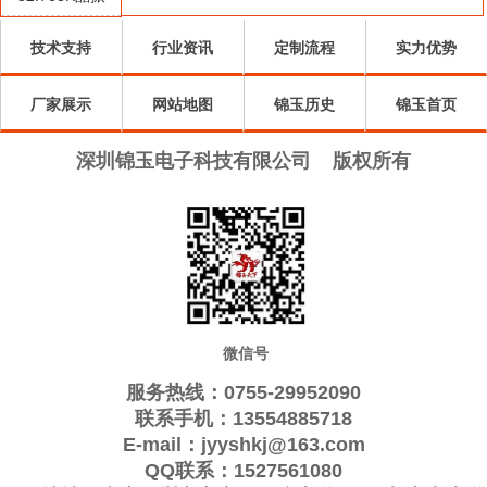
Qantek晶振
Quarztechnik晶
振
Wi2wi晶振
振
AEL晶振
技术支持
行业资讯
定制流程
实力优势
ARGO晶振
振
Interquip晶振
Frequency晶
GEYER晶振
厂家展示
KVG晶振
网站地图
ILSI晶振
锦玉历史
振
QuartzCom晶
Suntsu晶振
锦玉首页
Transko晶振
Oscilent晶振
振
Rubyquartz晶
ITTI晶振
深圳锦玉电子科技有限公司
版权所有
ACT晶振
Lihom晶振
振
MTI-milliren晶
SHINSUNG晶
PDI晶振
IQD晶振
振
Microchip晶
振
Silicon晶振
Fortiming晶振
CORE晶振
振
NIPPON晶振
NIC晶振
QVS晶振
Bomar晶振
Bliley晶振
GED晶振
Filtronetics晶
STD晶振
Q-Tech晶振
Anderson晶振
微信号
振
Wenzel晶振
NEL晶振
EM晶振
PETERMANN
服务热线：0755-29952090
FCD-Tech晶
FMI晶振
Macrobizes晶
晶振
AXTAL晶振
联系手机：13554885718
E-mail：jyyshkj@163.com
振
Sunny晶振
Skyworks晶
振
Renesas瑞萨晶
Dynamic迪拉
QQ联系：1527561080
振
振
尼