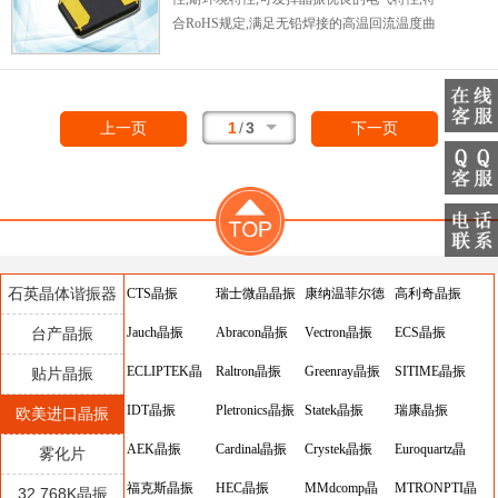
合RoHS规定,满足无铅焊接的高温回流温度曲
线要求,金属外壳的封装使得产品在封装时能发
挥比陶瓷谐振器外壳更好的耐冲击性.
1
/
3
上一页
下一页
石英晶体谐振器
CTS晶振
瑞士微晶晶振
康纳温菲尔德
高利奇晶振
台产晶振
Jauch晶振
Abracon晶振
晶振
Vectron晶振
ECS晶振
ECLIPTEK晶
Raltron晶振
Greenray晶振
SITIME晶振
贴片晶振
振
IDT晶振
Pletronics晶振
Statek晶振
瑞康晶振
欧美进口晶振
AEK晶振
Cardinal晶振
Crystek晶振
Euroquartz晶
雾化片
福克斯晶振
HEC晶振
MMdcomp晶
振
MTRONPTI晶
32.768K晶振