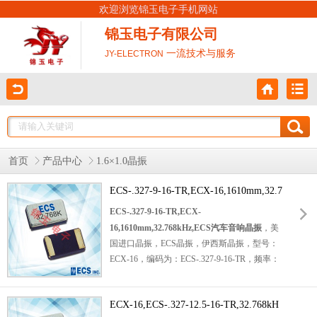
欢迎浏览锦玉电子手机网站
锦玉电子有限公司
一流技术与服务
JY-ELECTRON
首页
产品中心
1.6×1.0晶振
ECS-.327-9-16-TR,ECX-16,1610mm,32.7
68kHz,ECS汽车音响晶振
ECS-.327-9-16-TR,ECX-
16,1610mm,32.768kHz,ECS汽车音响晶振
，美
国进口晶振，ECS晶振，伊西斯晶振，型号：
ECX-16，
编码为：
ECS-.327-9-16-TR
，频率：
32.768KHz，负载：9pF，精度：±20ppm，工
作温度范围：-40℃至+85℃，小体积晶振尺
ECX-16,ECS-.327-12.5-16-TR,32.768kH
寸：1.6x1.0x0.5mm，是一个非常紧凑的SMD