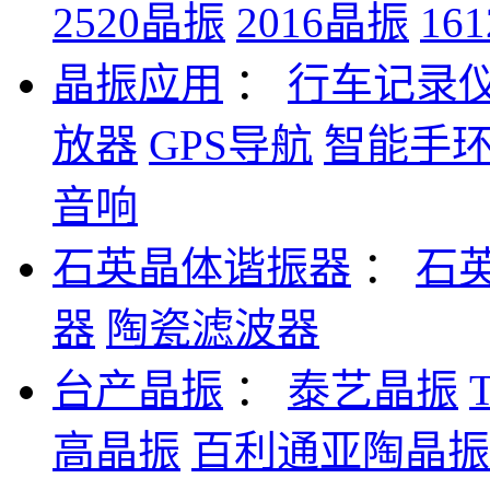
2520晶振
2016晶振
16
晶振应用
：
行车记录
放器
GPS导航
智能手
音响
石英晶体谐振器
：
石
器
陶瓷滤波器
台产晶振
：
泰艺晶振
高晶振
百利通亚陶晶振