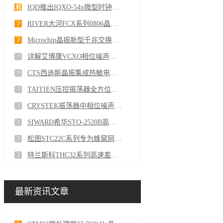
相关新闻资讯
IQD推出IQXO-54x微型时钟振荡器
RIVER大河FCX系列0806晶振极致微型化再突破
Microchip晶振新型千兆交换机核心亮点突破行业新标准
详解艾博康VCXO相位噪声净化模块高端时频解决方案
CTS西迪斯晶振集成热敏电阻的TSX系列
TAITIEN压控振荡器全方位破解5G通信时序难题
CRYSTEK振荡器中相位噪声和抖动的产生原因
SIWARD希华STO-2520B高精度温补晶振
松图STC22C系列专为蜂窝网络无线电话通信设计
特兰斯科THC32系列高速差分低抖动有源晶振
最新资讯文章