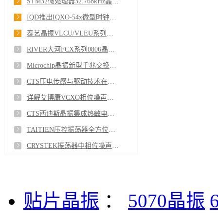
STM32微处理器32.768kHz晶体振荡器设计详解
IQD推出IQXO-54x微型时钟振荡器
泰艺晶振VLCU/VLEU系列全新升级重构VCXO性能标杆
RIVER大河FCX系列0806晶振极致微型化再突破
Microchip晶振新型千兆交换机核心亮点突破行业新标准
CTS压电传感与驱动技术在高端医疗设备中的深度应用解析
详解艾博康VCXO相位噪声净化模块高端时频解决方案
CTS西迪斯晶振集成热敏电阻的TSX系列
TAITIEN压控振荡器全方位破解5G通信时序难题
CRYSTEK振荡器中相位噪声和抖动的产生原因
贴片晶振
：
5070晶振